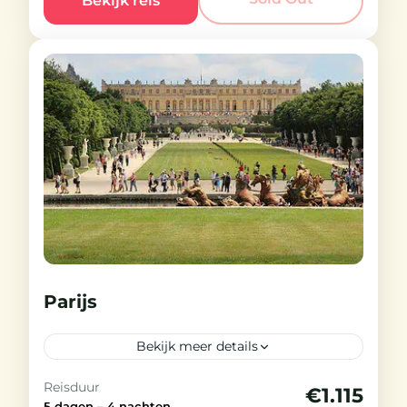
Bekijk reis
Palace en de paleistuinen tot aan
de romantische tuinen van The
Ladies Castle.
Engeland
Licht
20-25 People
Parijs
Bekijk meer details
Reisduur
€1.115
Gegarandeerde vertrekdata
5 dagen – 4 nachten