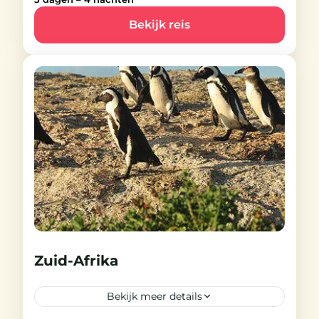
Parijs is een betoverende stad vol
Bekijk reis
kunst en cultuur. Hier zijn ook de
nodige tuinen te ontdekken.
Frankrijk
Licht
20-25 People
Zuid-Afrika
Bekijk meer details