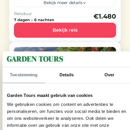
Bekijk meer details
Reisduur
€1.480
Beschikbaar
7 dagen – 6 nachten
Ga mee op reis in de wereld van
Bekijk reis
William Shakespeare, Engelands
beroemdste dichter en
toneelschrijver.
Engeland
Gemiddeld
20-25 People
Toestemming
Details
Over
Garden Tours maakt gebruik van cookies
We gebruiken cookies om content en advertenties te
personaliseren, om functies voor social media te bieden en
om ons websiteverkeer te analyseren. Ook delen we
Japan
informatie over uw gebruik van onze site met onze