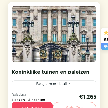
8.
Koninklijke tuinen en paleizen
Bekijk meer details
Reisduur
€1.265
Gegarandeerde vertrekdata
Volgeboekt
6 dagen – 5 nachten
Van een hele dag in Buckingham
Sold Out