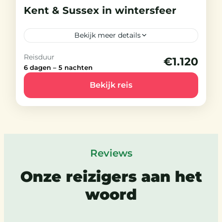
Kent & Sussex in wintersfeer
Bekijk meer details
Reisduur
€1.120
Beschikbaar
6 dagen – 5 nachten
Het Verenigd Koninkrijk is niet
Bekijk reis
alleen het land van betoverende
tuinen, maar ook van een
ongekende kerstbeleving.
Engeland
Licht
20-25 People
Reviews
Onze reizigers aan het
woord