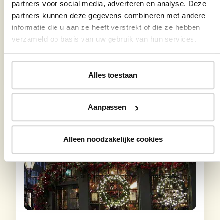
partners voor social media, adverteren en analyse. Deze
partners kunnen deze gegevens combineren met andere
Bekijk meer details
informatie die u aan ze heeft verstrekt of die ze hebben
verzameld op basis van uw gebruik van hun services.
Reisduur
€6.795
Beschikbaar
Gegarandeerde vertrekdata
15 dagen – 14 nachten
Ontdek de schoonheid van
Bekijk reis
Japan tijdens een 15-daagse reis
Alles toestaan
langs tuinen, tempels en tradities.
Aanpassen
Japan
Zwaar
20-25 People
Alleen noodzakelijke cookies