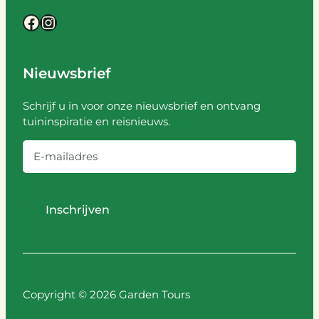
Facebook
Instagram
Nieuwsbrief
Schrijf u in voor onze nieuwsbrief en ontvang
tuininspiratie en reisnieuws.
E
-
m
a
i
l
a
Copyright © 2026 Garden Tours
d