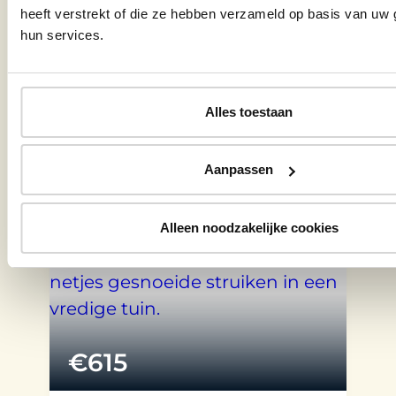
Frankrijk
heeft verstrekt of die ze hebben verzameld op basis van uw 
hun services.
Normandië
5 dagen – 4 nachten
Alles toestaan
Bekijk tuinreis
Aanpassen
Alleen noodzakelijke cookies
€
615