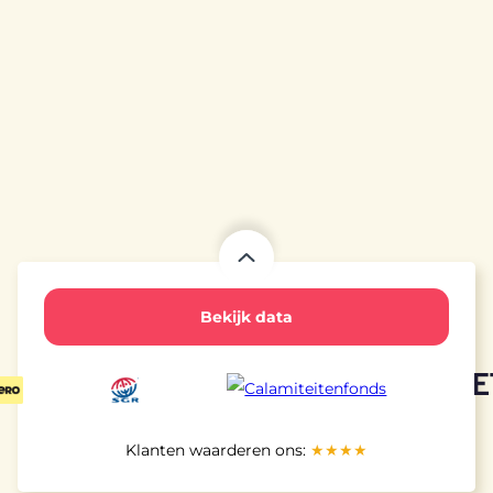
Bekijk data
Reissom per persoon
€ 1.745
Prijs is op basis van een tweepersoonskamer,
exclusief € 25 reserveringskosten (per boeking), € 5
bijdrage SGR (per persoon) en € 2,50 bijdrage
Calamiteitenfonds (per boeking)
Klanten waarderen ons:
★★★★