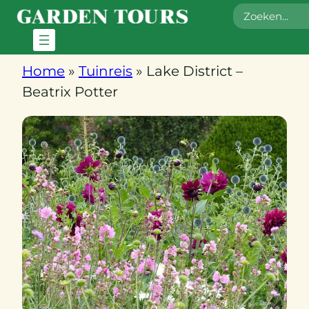
Zoeken
Home
»
Tuinreis
»
Lake District –
Beatrix Potter