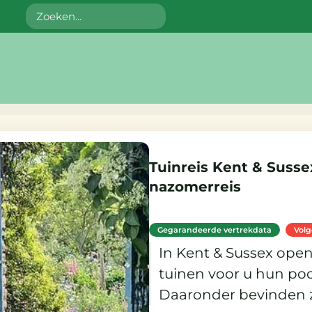
Zoeken
g
Tuinreis Kent & Susse
nazomerreis
Gegarandeerde vertrekdata
Vol
In Kent & Sussex ope
tuinen voor u hun poo
Daaronder bevinden z