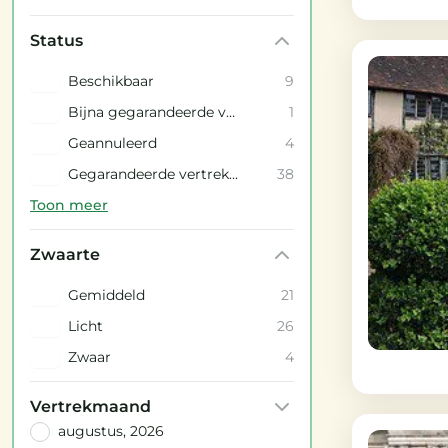
Status
Beschikbaar
9
Bijna gegarandeerde vertrekdata
1
Geannuleerd
4
Gegarandeerde vertrekdata
38
Toon meer
Zwaarte
Gemiddeld
21
Licht
26
Zwaar
4
Vertrekmaand
augustus, 2026