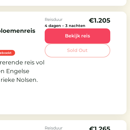
€1.205
Reisduur
4 dagen – 3 nachten
bloemenreis
Bekijk reis
Sold Out
geboekt
erende reis vol
en Engelse
ieke Nolsen.
€1.265
Reisduur