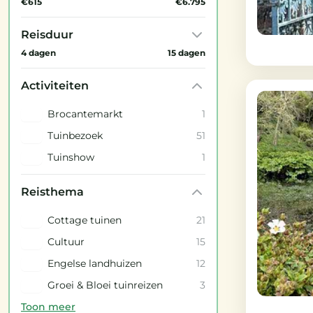
€615
€6.795
Reisduur
4 dagen
15 dagen
Activiteiten
Brocantemarkt
1
Tuinbezoek
51
Tuinshow
1
Reisthema
Cottage tuinen
21
Cultuur
15
Engelse landhuizen
12
Groei & Bloei tuinreizen
3
Toon meer