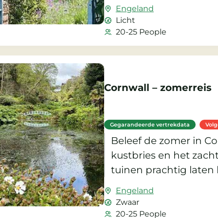
al jarenlang tot de kla
Engeland
worden gerekend.
Licht
20-25 People
Cornwall – zomerreis
Gegarandeerde vertrekdata
Vol
Beleef de zomer in Co
kustbries en het zach
tuinen prachtig laten 
Engeland
Zwaar
20-25 People