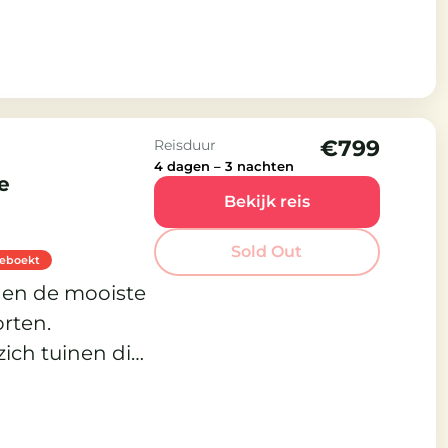
€799
Reisduur
4 dagen – 3 nachten
e
Bekijk reis
Sold Out
geboekt
nen de mooiste
rten.
ich tuinen die
ssiekers