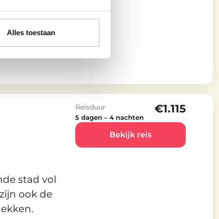
ijd stil lijkt te
ijke grandeur
Alles toestaan
t Engelse
€1.115
Reisduur
5 dagen – 4 nachten
Bekijk reis
nde stad vol
 zijn ook de
dekken.