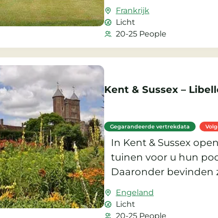
Frankrijk
Licht
20-25 People
Kent & Sussex – Libell
Gegarandeerde vertrekdata
Vol
In Kent & Sussex ope
tuinen voor u hun poo
Daaronder bevinden z
al jarenlang tot de kla
Engeland
worden gerekend.
Licht
20-25 People