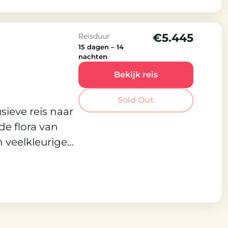
€5.445
Reisduur
15 dagen – 14
nachten
Bekijk reis
Sold Out
ieve reis naar
e flora van
n veelkleurige
kten bedekt.