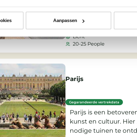
heerlijk eiland waar de t
staan en waar koninkl
ookies
Aanpassen
hand in hand gaat me
Engeland
charme.
Licht
20-25 People
Parijs
Gegarandeerde vertrekdata
Parijs is een betovere
kunst en cultuur. Hier
nodige tuinen te ont