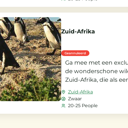
Zuid-Afrika
Geannuleerd
Ga mee met een exclus
de wonderschone wild
Zuid-Afrika, die als ee
deken steppen en vla
Zuid-Afrika
Zwaar
20-25 People