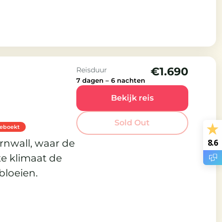
ssiekers
€1.690
Reisduur
7 dagen – 6 nachten
Bekijk reis
Sold Out
geboekt
rnwall, waar de
8.6
te klimaat de
bloeien.