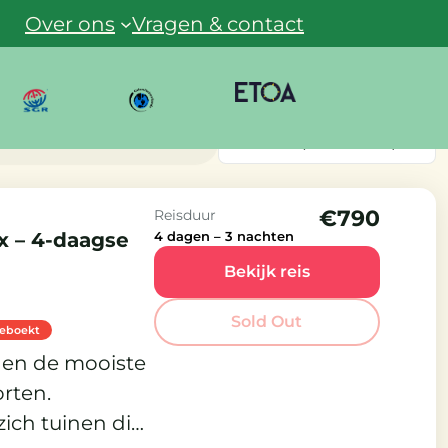
Over ons
Vragen & contact
Sorteren
(Vertrekdata)
€790
Reisduur
x – 4-daagse
4 dagen – 3 nachten
Bekijk reis
Sold Out
geboekt
nen de mooiste
rten.
ich tuinen die