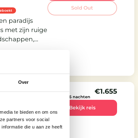
Sold Out
geboekt
een paradijs
s met zijn ruige
ndschappen,
stemming voor
Over
€1.655
Reisduur
7 dagen – 6 nachten
f Wight
Bekijk reis
 media te bieden en om ons
ze partners voor social
geboekt
nformatie die u aan ze heeft
ght. Het is een