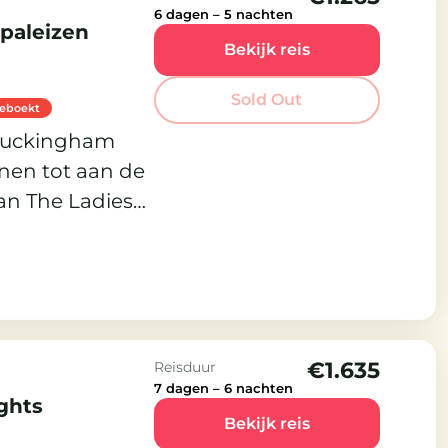
6 dagen – 5 nachten
 paleizen
Bekijk reis
Sold Out
geboekt
 Buckingham
inen tot aan de
an The Ladies
€1.635
Reisduur
7 dagen – 6 nachten
ights
Bekijk reis