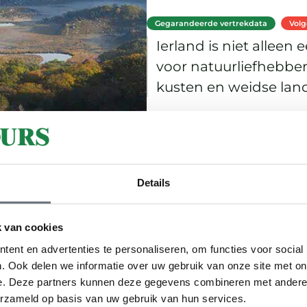
Gegarandeerde vertrekdata
Vol
Ierland is niet alleen 
voor natuurliefhebber
kusten en weidse la
maar ook een topbe
Ierland
tuinliefhebbers.
Gemiddeld
20-25 People
Details
Taking it Easy – Isle o
 van cookies
ent en advertenties te personaliseren, om functies voor social
. Ook delen we informatie over uw gebruik van onze site met on
Gegarandeerde vertrekdata
Vol
e. Deze partners kunnen deze gegevens combineren met andere i
erzameld op basis van uw gebruik van hun services.
Ga mee naar Isle of Wi