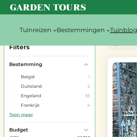
Tuinreizen
Bestemmingen
Tuinblo
Filters
Bestemming
België
1
Duitsland
2
Engeland
35
Frankrijk
4
Toon meer
Budget