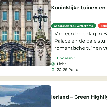
Koninklijke tuinen en
Gegarandeerde vertrekdata
Vol
Van een hele dag in
Palace en de paleistu
romantische tuinen v
Castle.
Engeland
Licht
20-25 People
Ierland – Green Highl