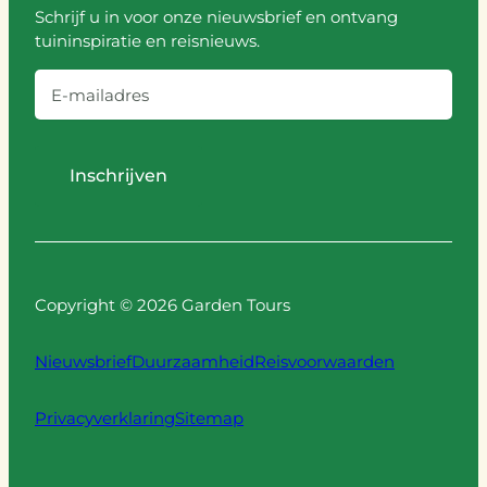
Schrijf u in voor onze nieuwsbrief en ontvang
tuininspiratie en reisnieuws.
E
-
m
a
i
l
a
Copyright © 2026 Garden Tours
d
r
Nieuwsbrief
Duurzaamheid
Reisvoorwaarden
e
s
Privacyverklaring
Sitemap