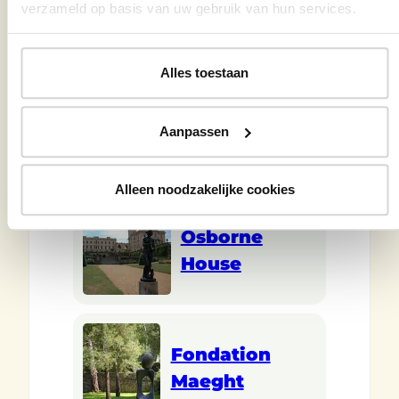
RHS Garden
verzameld op basis van uw gebruik van hun services.
Hyde Hall
Alles toestaan
RHS Wisley
Aanpassen
Gardens
Alleen noodzakelijke cookies
Osborne
House
Fondation
Maeght