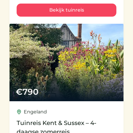
Bekijk tuinreis
€
790
Engeland
Tuinreis Kent & Sussex – 4-
daagse zomerreis