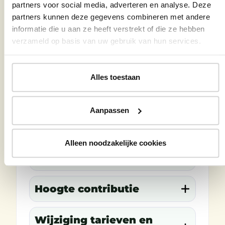
Wat houdt het
partners voor social media, adverteren en analyse. Deze
partners kunnen deze gegevens combineren met andere
lidmaatschap van Garden
informatie die u aan ze heeft verstrekt of die ze hebben
Tours in?
verzameld op basis van uw gebruik van hun services.
Wie kan lid worden?
Alles toestaan
Van wanneer tot
wanneer loopt het
Aanpassen
lidmaatschapsjaar?
Alleen noodzakelijke cookies
Betaling contributie
Hoogte contributie
Wijziging tarieven en