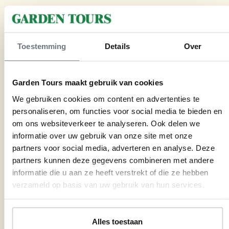
Wijzigingen, documenten en saldo.
Toestemming
Details
Over
Wanneer gaat een reis niet
door?
Garden Tours maakt gebruik van cookies
We gebruiken cookies om content en advertenties te
Welke tuinen worden tijdens
personaliseren, om functies voor social media te bieden en
de reis bezocht?
om ons websiteverkeer te analyseren. Ook delen we
informatie over uw gebruik van onze site met onze
partners voor social media, adverteren en analyse. Deze
Wanneer krijg ik de
partners kunnen deze gegevens combineren met andere
reispapieren?
informatie die u aan ze heeft verstrekt of die ze hebben
verzameld op basis van uw gebruik van hun services.
Wanneer krijg ik mijn ticket
voor een vliegreis?
Alles toestaan