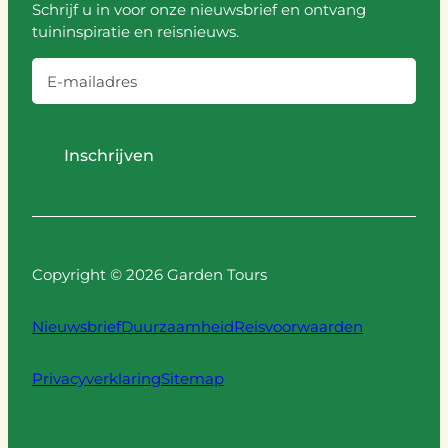
Schrijf u in voor onze nieuwsbrief en ontvang
tuininspiratie en reisnieuws.
E
-
m
a
i
l
a
Copyright © 2026 Garden Tours
d
r
Nieuwsbrief
Duurzaamheid
Reisvoorwaarden
e
s
Privacyverklaring
Sitemap