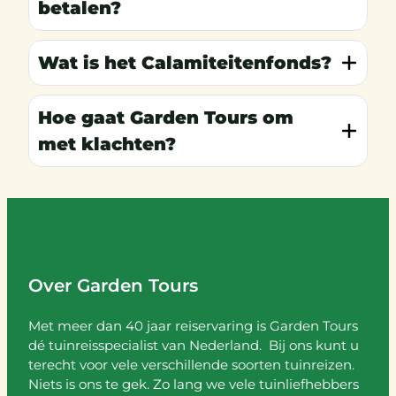
betalen?
Wat is het Calamiteitenfonds?
Hoe gaat Garden Tours om
met klachten?
Over Garden Tours
Met meer dan 40 jaar reiservaring is Garden Tours
dé tuinreisspecialist van Nederland. Bij ons kunt u
terecht voor vele verschillende soorten tuinreizen.
Niets is ons te gek. Zo lang we vele tuinliefhebbers